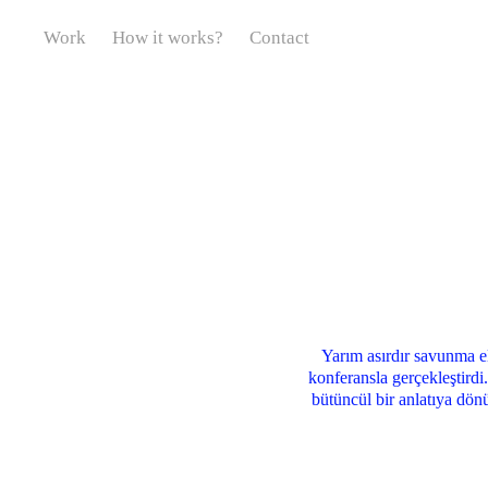
Work
How it works?
Contact
Yarım asırdır savunma el
konferansla gerçekleştirdi
bütüncül bir anlatıya dönü